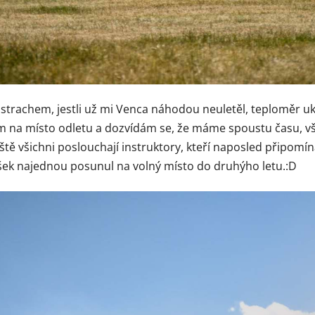
 strachem, jestli už mi Venca náhodou neuletěl, teploměr uk
na místo odletu a dozvídám se, že máme spoustu času, všichn
tě všichni poslouchají instruktory, kteří naposled připomína
ašek najednou posunul na volný místo do druhýho letu.:D