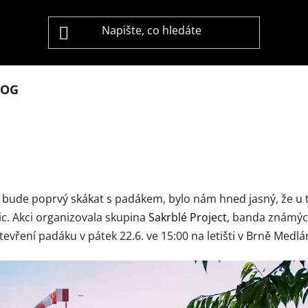
LOG
 bude poprvý skákat s padákem, bylo nám hned jasný, že u 
ic. Akci organizovala skupina
Sakrblé Project
, banda známýc
vření padáku v pátek 22.6. ve 15:00 na letišti v Brně Medlá