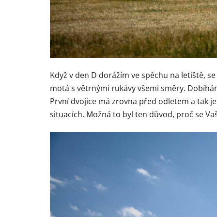
Když v den D dorážím ve spěchu na letiště, se
motá s větrnými rukávy všemi směry. Dobíhám 
První dvojice má zrovna před odletem a tak ješ
situacích. Možná to byl ten důvod, proč se V