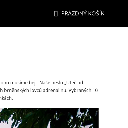
PRÁZDNÝ KOŠÍK
NÁKUPNÍ
KOŠÍK
toho musíme bejt. Naše heslo „Uteč od
h brněnských lovců adrenalinu. Vybraných 10
nkách.