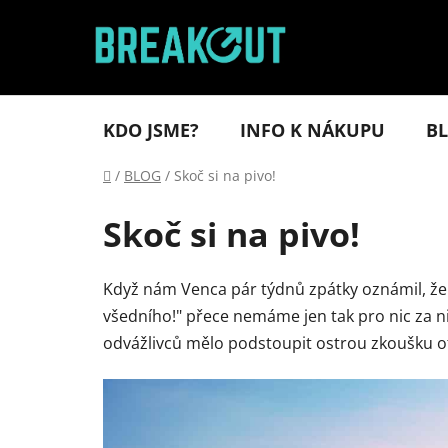
Přejít
na
obsah
KDO JSME?
INFO K NÁKUPU
B
Domů
/
BLOG
/
Skoč si na pivo!
Skoč si na pivo!
Když nám Venca pár týdnů zpátky oznámil, že
všedního!" přece nemáme jen tak pro nic za n
odvážlivců mělo podstoupit ostrou zkoušku ote