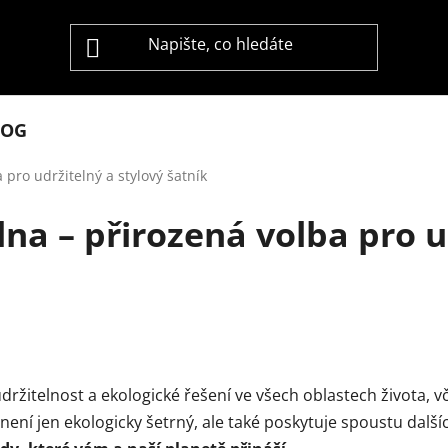
LOG
pro udržitelný a stylový šatník
a – přirozená volba pro ud
udržitelnost a ekologické řešení ve všech oblastech života,
 není jen ekologicky šetrný, ale také poskytuje spoustu dalš