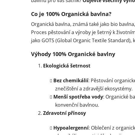
bavlnu pro váš šatník?
Objevte všechny výhod
Co je 100% Organická bavlna?
Organická bavlna, známá také jako bio bavlna,
Proces pěstování a výroby je šetrný k životn
jako GOTS (Global Organic Textile Standard), 
Výhody 100% Organické bavlny
Ekologická šetrnost
Bez chemikálií
: Pěstování organick
znečištění a zdravější ekosystémy.
Menší spotřeba vody
: Organické ba
konvenční bavlnou.
Zdravotní přínosy
Hypoalergenní
: Oblečení z organi