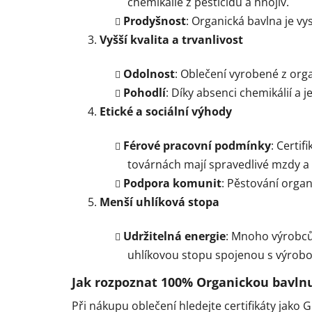
chemikálie z pesticidů a hnojiv.
Prodyšnost
: Organická bavlna je v
Vyšší kvalita a trvanlivost
Odolnost
: Oblečení vyrobené z orga
Pohodlí
: Díky absenci chemikálií a
Etické a sociální výhody
Férové pracovní podmínky
: Certif
továrnách mají spravedlivé mzdy 
Podpora komunit
: Pěstování organ
Menší uhlíková stopa
Udržitelná energie
: Mnoho výrobců 
uhlíkovou stopu spojenou s výrobo
Jak rozpoznat 100% Organickou bavln
Při nákupu oblečení hledejte certifikáty jako 