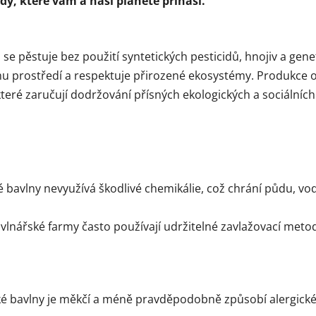
y, které vám a naší planetě přináší.
 se pěstuje bez použití syntetických pesticidů, hnojiv a g
ímu prostředí a respektuje přirozené ekosystémy. Produkce o
které zaručují dodržování přísných ekologických a sociálníc
é bavlny nevyužívá škodlivé chemikálie, což chrání půdu, vo
vlnářské farmy často používají udržitelné zavlažovací metod
cké bavlny je měkčí a méně pravděpodobně způsobí alergick