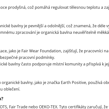
ysoce prodyšná, což pomáhá regulovat tělesnou teplotu a zaj
nické bavlny je pevnější a odolnější, což znamená, že déle 
 jemnému zpracování je organická bavlna neuvěřitelně měkká
ikace, jako je Fair Wear Foundation, zajišťují, že pracovníci
a bezpečné pracovní podmínky.
ické bavlny často podporuje místní komunity a přispívá k j
organické bavlny, jako je značka Earth Positive, používá ob
u oblečení.
u?
GOTS, Fair Trade nebo OEKO-TEX. Tyto certifikáty zaručují, že