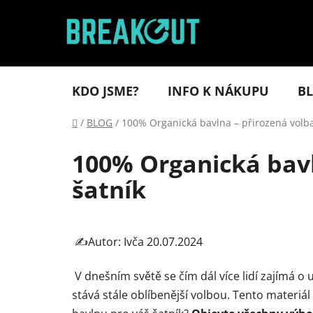
Přejít
na
obsah
KDO JSME?
INFO K NÁKUPU
B
Domů
/
BLOG
/
100% Organická bavlna – přirozená volba 
100% Organická bavln
šatník
✍️Autor: Ivča 20
.07.2024
V dnešním světě se čím dál více lidí zajímá o 
stává stále oblíbenější volbou. Tento materiál