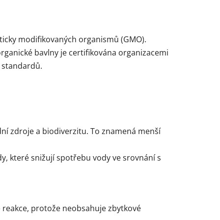
eneticky modifikovaných organismů (GMO).
rganické bavlny je certifikována organizacemi
h standardů.
dní zdroje a biodiverzitu. To znamená menší
y, které snižují spotřebu vody ve srovnání s
é reakce, protože neobsahuje zbytkové