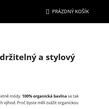
PRÁZDNÝ KOŠÍK
NÁKUPNÍ
KOŠÍK
ržitelný a stylový
 včetně módy.
100% organická bavlna
se tak
ích výhod. Proč byste měli zvážit organickou