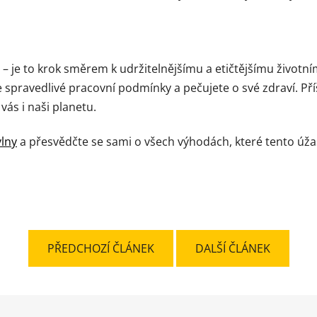
 je to krok směrem k udržitelnějšímu a etičtějšímu životnímu
 spravedlivé pracovní podmínky a pečujete o své zdraví. Příš
vás i naši planetu.
vlny
a přesvědčte se sami o všech výhodách, které tento úžas
PŘEDCHOZÍ ČLÁNEK
DALŠÍ ČLÁNEK