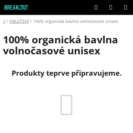
Přejít
Hledat
NÁKUP
na
KOŠÍK
obsah
Domů
/
OBLEČENÍ
/
100% organická bavlna volnočasové unisex
100% organická bavlna
volnočasové unisex
Produkty teprve připravujeme.