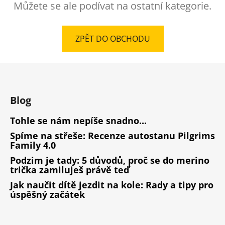
Můžete se ale podívat na ostatní kategorie.
ZPĚT DO OBCHODU
Z
á
p
Blog
a
t
Tohle se nám nepíše snadno...
í
Spíme na střeše: Recenze autostanu Pilgrims
Family 4.0
Podzim je tady: 5 důvodů, proč se do merino
trička zamiluješ právě teď
Jak naučit dítě jezdit na kole: Rady a tipy pro
úspěšný začátek