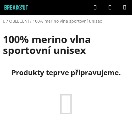
Přejít
Hledat
NÁKUP
na
KOŠÍK
obsah
Domů
/
OBLEČENÍ
/
100% merino vlna sportovní unisex
100% merino vlna
sportovní unisex
Produkty teprve připravujeme.