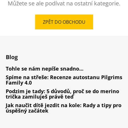
Můžete se ale podívat na ostatní kategorie.
ZPĚT DO OBCHODU
Z
á
p
Blog
a
t
Tohle se nám nepíše snadno...
í
Spíme na střeše: Recenze autostanu Pilgrims
Family 4.0
Podzim je tady: 5 důvodů, proč se do merino
trička zamiluješ právě teď
Jak naučit dítě jezdit na kole: Rady a tipy pro
úspěšný začátek