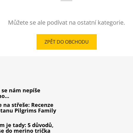
Můžete se ale podívat na ostatní kategorie.
ZPĚT DO OBCHODU
 se nám nepíše
o...
 na střeše: Recenze
tanu Pilgrims Family
m je tady: 5 důvodů,
se do merino trička