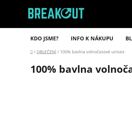
Přejít
na
obsah
KDO JSME?
INFO K NÁKUPU
B
Domů
/
OBLEČENÍ
/
100% bavlna volnočasové unisex
100% bavlna volnoč